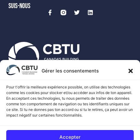
SUIS-NOUS
Gérer les consentements
Le CBTU est le porte-parole national de plus de 500 000
travailleurs syndiqués des métiers spécialisés au Canada.
Pour t'offrir la meilleure expérience possible, on utilise des technologies
comme les cookies pour stocker et/ou accéder aux infos de ton appareil.
En acceptant ces technologies, tu nous permets de traiter des données
comme ton comportement de navigation ou tes identifiants uniques sur
ce site. Si tu ne donnes pas ton accord ou si tu le retires, ça peut avoir un
impact négatif sur certaines fonctionnalités.
© 2026 SYNDICATS DES MÉTIERS DU BÂTIMENT DU CANADA
Accepter