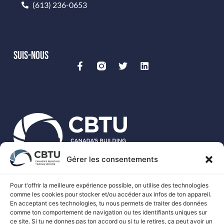
(613) 236-0653
SUIS-NOUS
Gérer les consentements
Le CBTU est le porte-parole national de plus de 500 000
travailleurs syndiqués des métiers spécialisés au Canada.
Pour t'offrir la meilleure expérience possible, on utilise des technologies
comme les cookies pour stocker et/ou accéder aux infos de ton appareil.
En acceptant ces technologies, tu nous permets de traiter des données
comme ton comportement de navigation ou tes identifiants uniques sur
ce site. Si tu ne donnes pas ton accord ou si tu le retires, ça peut avoir un