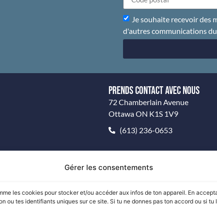
Je souhaite recevoir des m
d'autres communications d
PRENDS CONTACT AVEC NOUS
72 Chamberlain Avenue
Ottawa ON K1S 1V9
(613) 236-0653
Gérer les consentements
© 2026 SYNDICATS DES MÉTIERS DU BÂTIMENT DU CANADA
comme les cookies pour stocker et/ou accéder aux infos de ton appareil. En accept
 tes identifiants uniques sur ce site. Si tu ne donnes pas ton accord ou si tu le