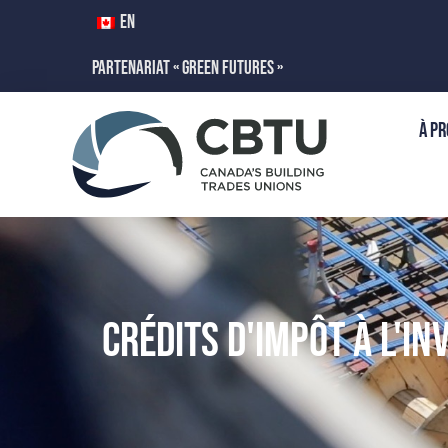
EN
PARTENARIAT « GREEN FUTURES »
À PR
CRÉDITS D'IMPÔT À L'I