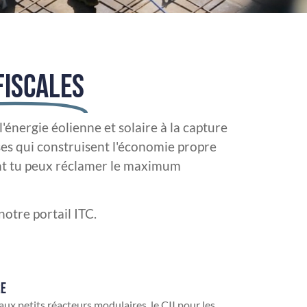
FISCALES
'énergie éolienne et solaire à la capture
ses qui construisent l'économie propre
dont tu peux réclamer le maximum
notre portail ITC.
RE
 aux petits réacteurs modulaires, le CII pour les