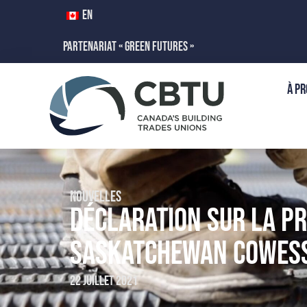
EN
PARTENARIAT « GREEN FUTURES »
À PR
NOUVELLES
DÉCLARATION SUR LA PR
SASKATCHEWAN COWES
22 juillet 2021