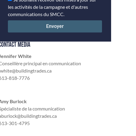
les activités de la campagne et d'autres
communications du SMCC.
Envoyer
CONTACT MÉDIA
Jennifer White
Conseillère principal en communication
jwhite@buildingtrades.ca
613-818-7776
Amy Burlock
Spécialiste de la communication
aburlock@buildingtrades.ca
613-301-4795