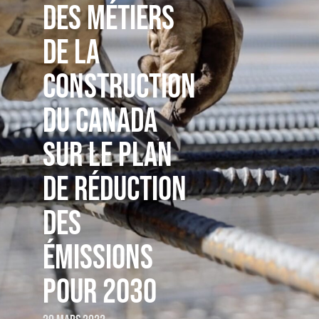
DES MÉTIERS
DE LA
CONSTRUCTION
DU CANADA
SUR LE PLAN
DE RÉDUCTION
DES
ÉMISSIONS
POUR 2030