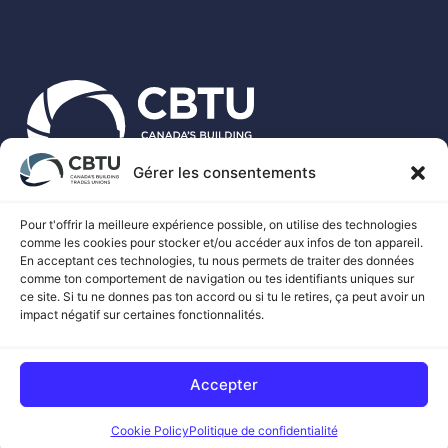
Gérer les consentements
Le CBTU est le porte-parole national de plus de 500 000
travailleurs syndiqués des métiers spécialisés au Canada.
Pour t'offrir la meilleure expérience possible, on utilise des technologies
comme les cookies pour stocker et/ou accéder aux infos de ton appareil.
En acceptant ces technologies, tu nous permets de traiter des données
comme ton comportement de navigation ou tes identifiants uniques sur
ce site. Si tu ne donnes pas ton accord ou si tu le retires, ça peut avoir un
impact négatif sur certaines fonctionnalités.
© 2026 SYNDICATS DES MÉTIERS DU BÂTIMENT DU CANADA
Accepter
CONSENTEMENT AUX COOKIES PAR
Cookie Policy
Politique de confidentialité