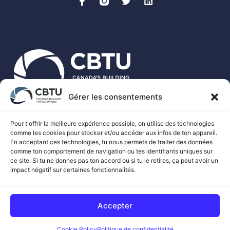
Gérer les consentements
Le CBTU est le porte-parole national de plus de 500 000
travailleurs syndiqués des métiers spécialisés au Canada.
Pour t'offrir la meilleure expérience possible, on utilise des technologies
comme les cookies pour stocker et/ou accéder aux infos de ton appareil.
En acceptant ces technologies, tu nous permets de traiter des données
comme ton comportement de navigation ou tes identifiants uniques sur
ce site. Si tu ne donnes pas ton accord ou si tu le retires, ça peut avoir un
impact négatif sur certaines fonctionnalités.
© 2026 SYNDICATS DES MÉTIERS DU BÂTIMENT DU CANADA
Accepter
Cookie Policy
Politique de confidentialité